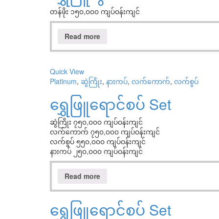
တန်ဖိုး ၁၅၀,၀၀၀ ကျပ်ဝန်းကျင်
Read more
Quick View
Platinum
,
ဆွဲကြိုး
,
နားကပ်
,
လက်ကောက်
,
လက်စွပ်
ရွှေဖြူရောင်စပ် Set
ဆွဲကြိုး ၇၅၀,၀၀၀ ကျပ်ဝန်းကျင်
လက်ကောက် ၇၅၀,၀၀၀ ကျပ်ဝန်းကျင်
လက်စွပ် ၅၅၀,၀၀၀ ကျပ်ဝန်းကျင်
နားကပ် ၂၅၀,၀၀၀ ကျပ်ဝန်းကျင်
Read more
ရွှေဖြူရောင်စပ် Set