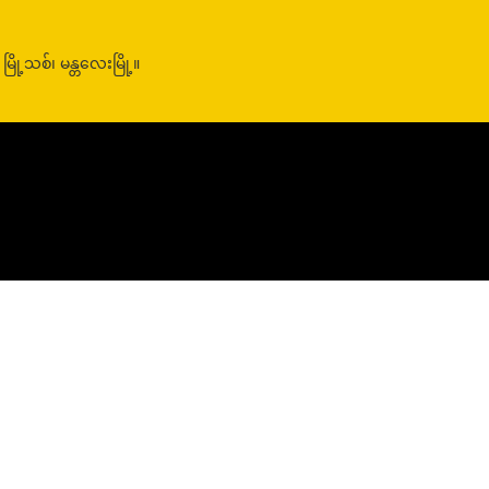
ု့သစ်၊ မန္တလေးမြို့။