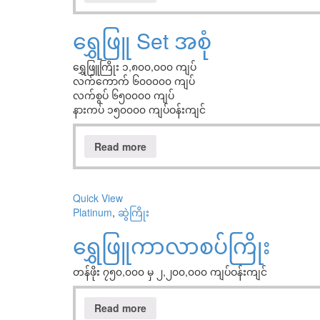
ရွှေဖြူ Set အစုံ
ရွှေဖြူကြိုး ၁,၈၀၀,၀၀၀ ကျပ်
လက်ကောက် ၆၀၀၀၀၀ ကျပ်
လက်စွပ် ၆၅၀၀၀၀ ကျပ်
နားကပ် ၁၅၀၀၀၀ ကျပ်ဝန်းကျင်
Read more
Quick View
Platinum
,
ဆွဲကြိုး
ရွှေဖြူကာလာစပ်ကြိုး
တန်ဖိုး ၇၅၀,၀၀၀ မှ ၂,၂၀၀,၀၀၀ ကျပ်ဝန်းကျင်
Read more