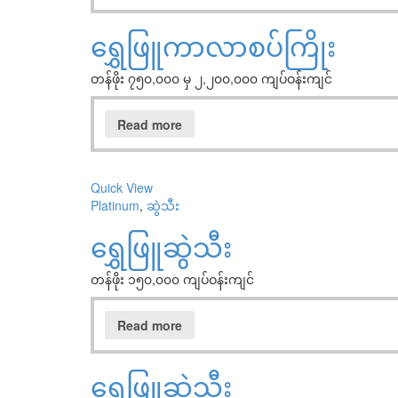
ရွှေဖြူကာလာစပ်ကြိုး
တန်ဖိုး ၇၅၀,၀၀၀ မှ ၂,၂၀၀,၀၀၀ ကျပ်ဝန်းကျင်
Read more
Quick View
Platinum
,
ဆွဲသီး
ရွှေဖြူဆွဲသီး
တန်ဖိုး ၁၅၀,၀၀၀ ကျပ်ဝန်းကျင်
Read more
ရွှေဖြူဆွဲသီး