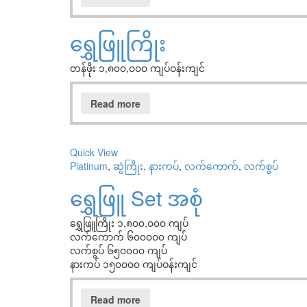
ရွှေဖြူကြိုး
တန်ဖိုး ၁,၈၀၀,၀၀၀ ကျပ်ဝန်းကျင်
Read more
Quick View
Platinum
,
ဆွဲကြိုး
,
နားကပ်
,
လက်ကောက်
,
လက်စွပ်
ရွှေဖြူ Set အစုံ
ရွှေဖြူကြိုး ၁,၈၀၀,၀၀၀ ကျပ်
လက်ကောက် ၆၀၀၀၀၀ ကျပ်
လက်စွပ် ၆၅၀၀၀၀ ကျပ်
နားကပ် ၁၅၀၀၀၀ ကျပ်ဝန်းကျင်
Read more