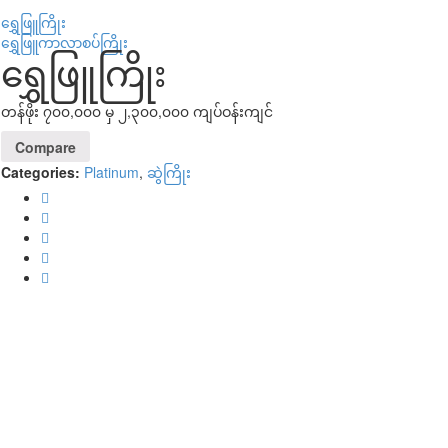
ရွှေဖြူကြိုး
ရွှေဖြူကာလာစပ်ကြိုး
ရွှေဖြူကြိုး
တန်ဖိုး ၇၀၀,၀၀၀ မှ ၂,၃၀၀,၀၀၀ ကျပ်ဝန်းကျင်
Compare
Categories:
Platinum
,
ဆွဲကြိုး