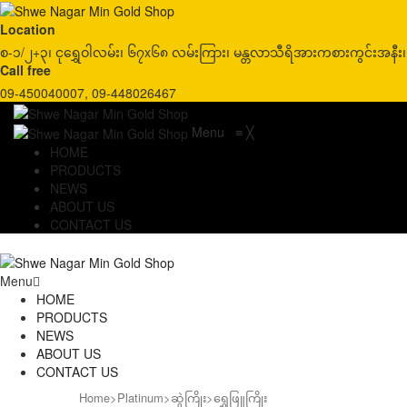
Location
စ-၁/၂+၃၊ ငုရွှေဝါလမ်း၊ ၆၇x၆၈ လမ်းကြား၊ မန္တလာသီရိအားကစားကွင်းအနီး၊ မြိ
Call free
09-450040007, 09-448026467
Menu
≡
╳
HOME
PRODUCTS
NEWS
ABOUT US
CONTACT US
Menu
HOME
PRODUCTS
NEWS
ABOUT US
CONTACT US
Home
>
Platinum
>
ဆွဲကြိုး
>
ရွှေဖြူကြိုး