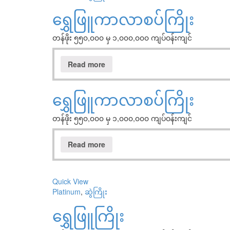
ရွှေဖြူကာလာစပ်ကြိုး
တန်ဖိုး ၅၅၀,၀၀၀ မှ ၁,၀၀၀,၀၀၀ ကျပ်ဝန်းကျင်
Read more
ရွှေဖြူကာလာစပ်ကြိုး
တန်ဖိုး ၅၅၀,၀၀၀ မှ ၁,၀၀၀,၀၀၀ ကျပ်ဝန်းကျင်
Read more
Quick View
Platinum
,
ဆွဲကြိုး
ရွှေဖြူကြိုး