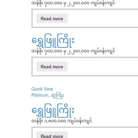
တန်ဖိုး ၇၀၀,၀၀၀ မှ ၂,၂၀၀,၀၀၀ ကျပ်ဝန်းကျင်
Read more
ရွှေဖြူကြိုး
တန်ဖိုး ၇၀၀,၀၀၀ မှ ၂,၂၀၀,၀၀၀ ကျပ်ဝန်းကျင်
Read more
Quick View
Platinum
,
ဆွဲကြိုး
ရွှေဖြူကြိုး
တန်ဖိုး ၁,၈၀၀,၀၀၀ ကျပ်ဝန်းကျင်
Read more