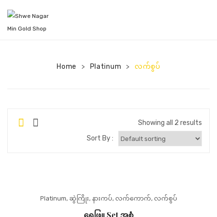
HOME
PRODUCTS
Home
Platinum
လက်စွပ်
>
>
NEWS
ABOUT US
CONTACT US
Showing all 2 results
Sort By :
Platinum
,
ဆွဲကြိုး
,
နားကပ်
,
လက်ကောက်
,
လက်စွပ်
ရွှေဖြူ Set အစုံ