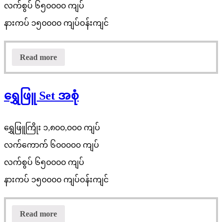
လက်စွပ် ၆၅၀၀၀၀ ကျပ်
နားကပ် ၁၅၀၀၀၀ ကျပ်ဝန်းကျင်
Read more
ရွှေဖြူ Set အစုံ
ရွှေဖြူကြိုး ၁,၈၀၀,၀၀၀ ကျပ်
လက်ကောက် ၆၀၀၀၀၀ ကျပ်
လက်စွပ် ၆၅၀၀၀၀ ကျပ်
နားကပ် ၁၅၀၀၀၀ ကျပ်ဝန်းကျင်
Read more