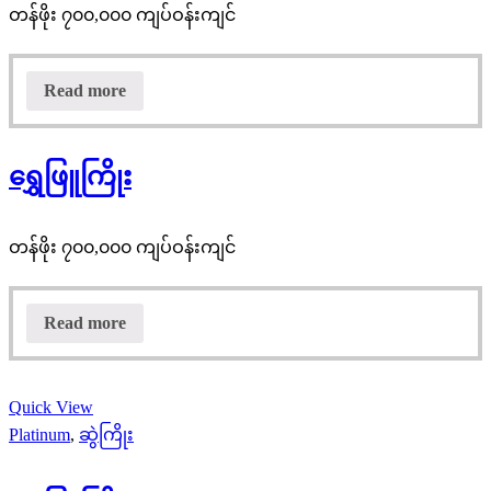
တန်ဖိုး ၇၀၀,၀၀၀ ကျပ်ဝန်းကျင်
Read more
ရွှေဖြူကြိုး
တန်ဖိုး ၇၀၀,၀၀၀ ကျပ်ဝန်းကျင်
Read more
Quick View
Platinum
,
ဆွဲကြိုး