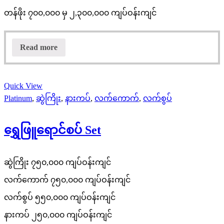
တန်ဖိုး ၇၀၀,၀၀၀ မှ ၂,၃၀၀,၀၀၀ ကျပ်ဝန်းကျင်
Read more
Quick View
Platinum
,
ဆွဲကြိုး
,
နားကပ်
,
လက်ကောက်
,
လက်စွပ်
ရွှေဖြူရောင်စပ် Set
ဆွဲကြိုး ၇၅၀,၀၀၀ ကျပ်ဝန်းကျင်
လက်ကောက် ၇၅၀,၀၀၀ ကျပ်ဝန်းကျင်
လက်စွပ် ၅၅၀,၀၀၀ ကျပ်ဝန်းကျင်
နားကပ် ၂၅၀,၀၀၀ ကျပ်ဝန်းကျင်