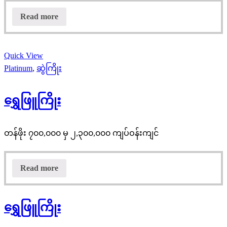
Read more
Quick View
Platinum
,
ဆွဲကြိုး
ရွှေဖြူကြိုး
တန်ဖိုး ၇၀၀,၀၀၀ မှ ၂,၃၀၀,၀၀၀ ကျပ်ဝန်းကျင်
Read more
ရွှေဖြူကြိုး