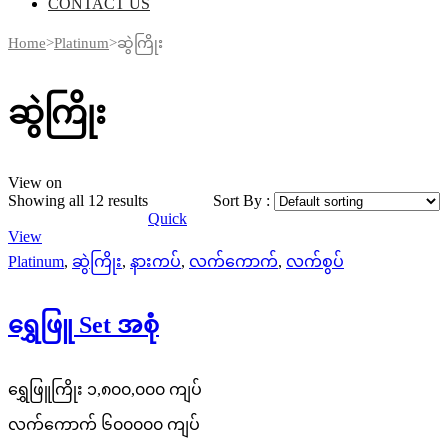
CONTACT US
Home
>
Platinum
>
ဆွဲကြိုး
ဆွဲကြိုး
View on
Showing all 12 results
Sort By :
Quick
View
Platinum
,
ဆွဲကြိုး
,
နားကပ်
,
လက်ကောက်
,
လက်စွပ်
ရွှေဖြူ Set အစုံ
ရွှေဖြူကြိုး ၁,၈၀၀,၀၀၀ ကျပ်
လက်ကောက် ၆၀၀၀၀၀ ကျပ်