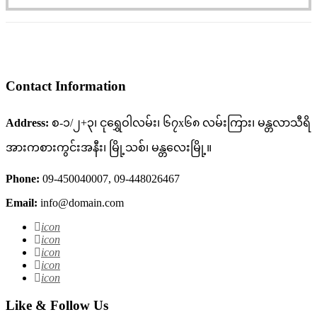
Contact Information
Address:
စ-၁/၂+၃၊ ငုရွှေဝါလမ်း၊ ၆၇x၆၈ လမ်းကြား၊ မန္တလာသီရိ
အားကစားကွင်းအနီး၊ မြို့သစ်၊ မန္တလေးမြို့။
Phone:
09-450040007, 09-448026467
Email:
info@domain.com
icon
icon
icon
icon
icon
Like & Follow Us