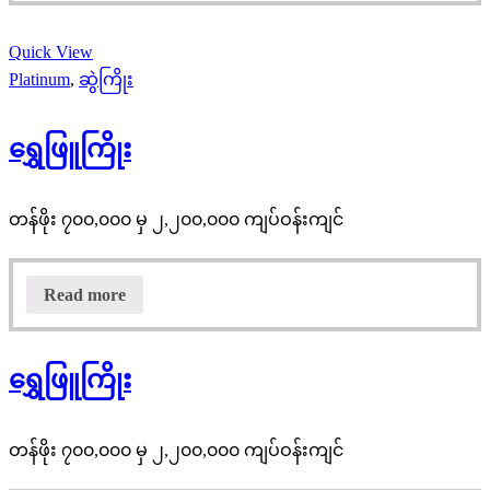
Quick View
Platinum
,
ဆွဲကြိုး
ရွှေဖြူကြိုး
တန်ဖိုး ၇၀၀,၀၀၀ မှ ၂,၂၀၀,၀၀၀ ကျပ်ဝန်းကျင်
Read more
ရွှေဖြူကြိုး
တန်ဖိုး ၇၀၀,၀၀၀ မှ ၂,၂၀၀,၀၀၀ ကျပ်ဝန်းကျင်