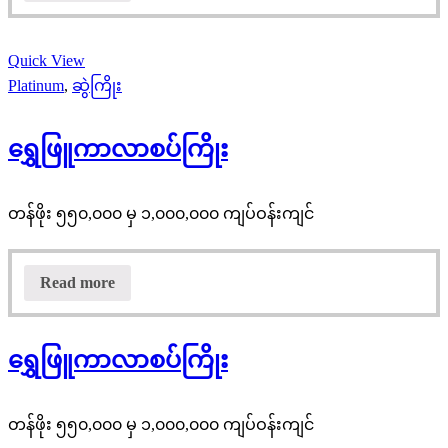
Quick View
Platinum
,
ဆွဲကြိုး
ရွှေဖြူကာလာစပ်ကြိုး
တန်ဖိုး ၅၅၀,၀၀၀ မှ ၁,၀၀၀,၀၀၀ ကျပ်ဝန်းကျင်
Read more
ရွှေဖြူကာလာစပ်ကြိုး
တန်ဖိုး ၅၅၀,၀၀၀ မှ ၁,၀၀၀,၀၀၀ ကျပ်ဝန်းကျင်