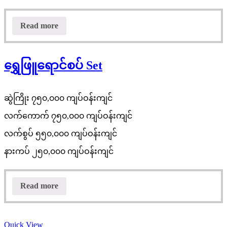
Read more
ရွှေဖြူရောင်စပ် Set
ဆွဲကြိုး ၇၅၀,၀၀၀ ကျပ်ဝန်းကျင်
လက်ကောက် ၇၅၀,၀၀၀ ကျပ်ဝန်းကျင်
လက်စွပ် ၅၅၀,၀၀၀ ကျပ်ဝန်းကျင်
နားကပ် ၂၅၀,၀၀၀ ကျပ်ဝန်းကျင်
Read more
Quick View