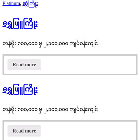
Platinum
,
ဆွဲကြိုး
ရွှေဖြူကြိုး
တန်ဖိုး ၈၀၀,၀၀၀ မှ ၂,၁၀၀,၀၀၀ ကျပ်ဝန်းကျင်
Read more
ရွှေဖြူကြိုး
တန်ဖိုး ၈၀၀,၀၀၀ မှ ၂,၁၀၀,၀၀၀ ကျပ်ဝန်းကျင်
Read more