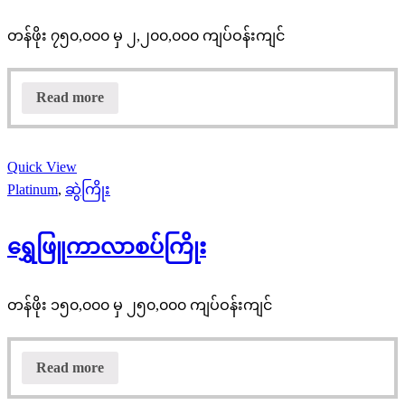
တန်ဖိုး ၇၅၀,၀၀၀ မှ ၂,၂၀၀,၀၀၀ ကျပ်ဝန်းကျင်
Read more
Quick View
Platinum
,
ဆွဲကြိုး
ရွှေဖြူကာလာစပ်ကြိုး
တန်ဖိုး ၁၅၀,၀၀၀ မှ ၂၅၀,၀၀၀ ကျပ်ဝန်းကျင်
Read more