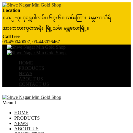
Location
စ-၁/၂+၃၊ ငုရွှေဝါလမ်း၊ ၆၇x၆၈ လမ်းကြား၊ မန္တလာသီရိ
အားကစားကွင်းအနီး၊ မြို့သစ်၊ မန္တလေးမြို့။
Call free
09-450040007, 09-448026467
Menu
≡
╳
HOME
PRODUCTS
NEWS
ABOUT US
CONTACT US
Menu
HOME
PRODUCTS
NEWS
ABOUT US