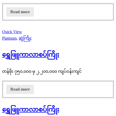
Read more
Quick View
Platinum
,
ဆွဲကြိုး
ရွှေဖြူကာလာစပ်ကြိုး
တန်ဖိုး ၇၅၀,၀၀၀ မှ ၂,၂၀၀,၀၀၀ ကျပ်ဝန်းကျင်
Read more
ရွှေဖြူကာလာစပ်ကြိုး