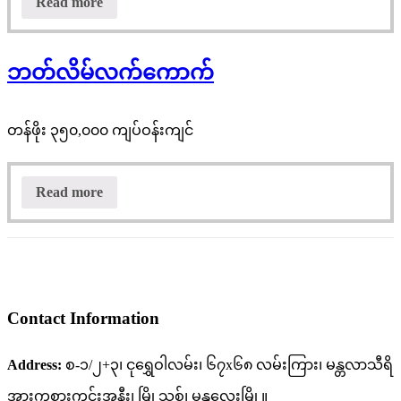
Read more
ဘတ်လိမ်လက်ကောက်
တန်ဖိုး ၃၅၀,၀၀၀ ကျပ်ဝန်းကျင်
Read more
Contact Information
Address:
စ-၁/၂+၃၊ ငုရွှေဝါလမ်း၊ ၆၇x၆၈ လမ်းကြား၊ မန္တလာသီရိ
အားကစားကွင်းအနီး၊ မြို့သစ်၊ မန္တလေးမြို့။