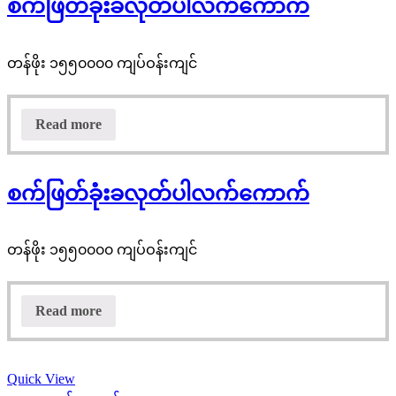
စက်ဖြတ်ခုံးခလုတ်ပါလက်ကောက်
တန်ဖိုး ၁၅၅၀၀၀၀ ကျပ်ဝန်းကျင်
Read more
စက်ဖြတ်ခုံးခလုတ်ပါလက်ကောက်
တန်ဖိုး ၁၅၅၀၀၀၀ ကျပ်ဝန်းကျင်
Read more
Quick View