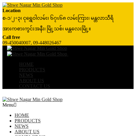
Location
စ-၁/၂+၃၊ ငုရွှေဝါလမ်း၊ ၆၇x၆၈ လမ်းကြား၊ မန္တလာသီရိ
အားကစားကွင်းအနီး၊ မြို့သစ်၊ မန္တလေးမြို့။
Call free
09-450040007, 09-448026467
Menu
≡
╳
HOME
PRODUCTS
NEWS
ABOUT US
CONTACT US
Menu
HOME
PRODUCTS
NEWS
ABOUT US