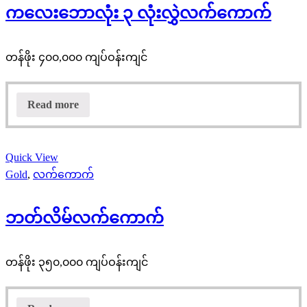
ကလေးဘောလုံး ၃ လုံးလွှဲလက်ကောက်
တန်ဖိုး ၄၀၀,၀၀၀ ကျပ်ဝန်းကျင်
Read more
Quick View
Gold
,
လက်ကောက်
ဘတ်လိမ်လက်ကောက်
တန်ဖိုး ၃၅၀,၀၀၀ ကျပ်ဝန်းကျင်