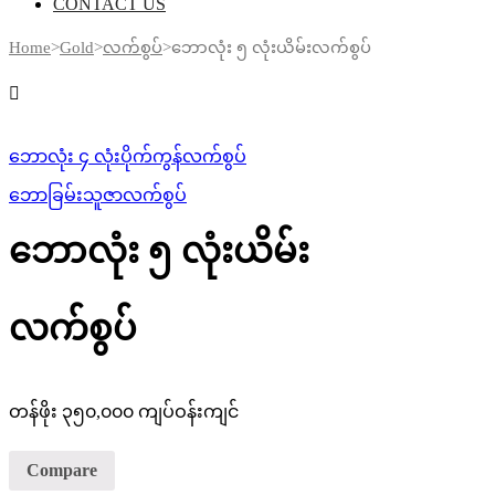
CONTACT US
Home
>
Gold
>
လက်စွပ်
>
ဘောလုံး ၅ လုံးယိမ်းလက်စွပ်
ဘောလုံး ၄ လုံးပိုက်ကွန်လက်စွပ်
ဘောခြမ်းသူဇာလက်စွပ်
ဘောလုံး ၅ လုံးယိမ်း
လက်စွပ်
တန်ဖိုး ၃၅၀,၀၀၀ ကျပ်ဝန်းကျင်
Compare