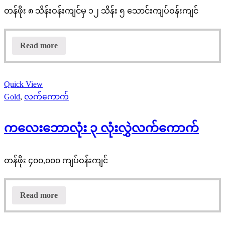
တန်ဖိုး ၈ သိန်းဝန်းကျင်မှ ၁၂ သိန်း ၅ သောင်းကျပ်ဝန်းကျင်
Read more
Quick View
Gold
,
လက်ကောက်
ကလေးဘောလုံး ၃ လုံးလွှဲလက်ကောက်
တန်ဖိုး ၄၀၀,၀၀၀ ကျပ်ဝန်းကျင်
Read more