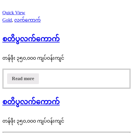
Quick View
Gold
,
လက်ကောက်
စတိပွလက်ကောက်
တန်ဖိုး ၃၅၀,၀၀၀ ကျပ်ဝန်းကျင်
Read more
စတိပွလက်ကောက်
တန်ဖိုး ၃၅၀,၀၀၀ ကျပ်ဝန်းကျင်