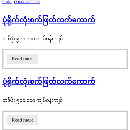
Gold
,
လက်ကောက်
ပုံရိုက်လုံးစက်ဖြတ်လက်ကောက်
တန်ဖိုး ၅၀၀,၀၀၀ ကျပ်ဝန်းကျင်
Read more
ပုံရိုက်လုံးစက်ဖြတ်လက်ကောက်
တန်ဖိုး ၅၀၀,၀၀၀ ကျပ်ဝန်းကျင်
Read more