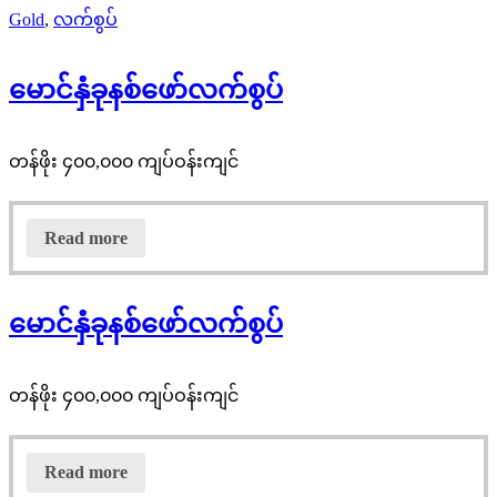
Gold
,
လက်စွပ်
မောင်နှံခုနစ်ဖော်လက်စွပ်
တန်ဖိုး ၄၀၀,၀၀၀ ကျပ်ဝန်းကျင်
Read more
မောင်နှံခုနစ်ဖော်လက်စွပ်
တန်ဖိုး ၄၀၀,၀၀၀ ကျပ်ဝန်းကျင်
Read more