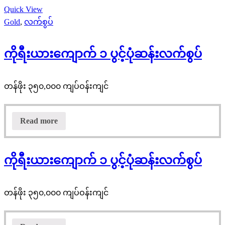
Quick View
Gold
,
လက်စွပ်
ကိုရီးယားကျောက် ၁ ပွင့်ပုံဆန်းလက်စွပ်
တန်ဖိုး ၃၅၀,၀၀၀ ကျပ်ဝန်းကျင်
Read more
ကိုရီးယားကျောက် ၁ ပွင့်ပုံဆန်းလက်စွပ်
တန်ဖိုး ၃၅၀,၀၀၀ ကျပ်ဝန်းကျင်