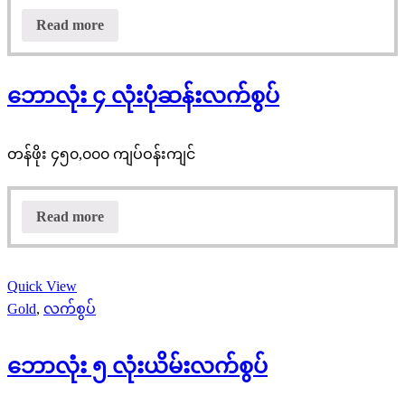
Read more
ဘောလုံး ၄ လုံးပုံဆန်းလက်စွပ်
တန်ဖိုး ၄၅၀,၀၀၀ ကျပ်ဝန်းကျင်
Read more
Quick View
Gold
,
လက်စွပ်
ဘောလုံး ၅ လုံးယိမ်းလက်စွပ်