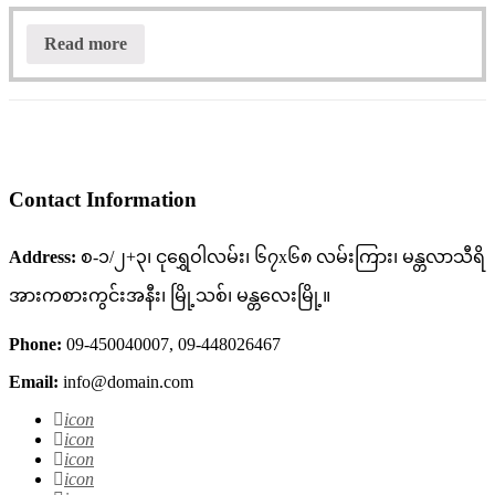
Read more
Contact Information
Address:
စ-၁/၂+၃၊ ငုရွှေဝါလမ်း၊ ၆၇x၆၈ လမ်းကြား၊ မန္တလာသီရိ
အားကစားကွင်းအနီး၊ မြို့သစ်၊ မန္တလေးမြို့။
Phone:
09-450040007, 09-448026467
Email:
info@domain.com
icon
icon
icon
icon