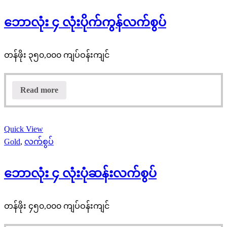
ဘောလုံး ၄ လုံးပိုက်ကွန်လက်စွပ်
တန်ဖိုး ၃၅၀,၀၀၀ ကျပ်ဝန်းကျင်
Read more
Quick View
Gold
,
လက်စွပ်
ဘောလုံး ၄ လုံးပုံဆန်းလက်စွပ်
တန်ဖိုး ၄၅၀,၀၀၀ ကျပ်ဝန်းကျင်