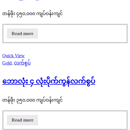
တန်ဖိုး ၄၅၀,၀၀၀ ကျပ်ဝန်းကျင်
Read more
Quick View
Gold
,
လက်စွပ်
ဘောလုံး ၄ လုံးပိုက်ကွန်လက်စွပ်
တန်ဖိုး ၃၅၀,၀၀၀ ကျပ်ဝန်းကျင်
Read more