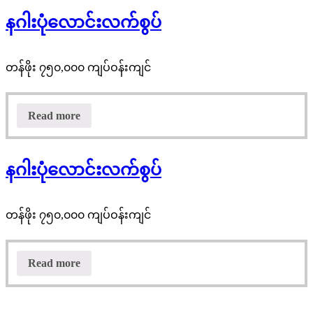
နဂါးပုံလောင်းလက်စွပ်
တန်ဖိုး ၇၅၀,၀၀၀ ကျပ်ဝန်းကျင်
Read more
နဂါးပုံလောင်းလက်စွပ်
တန်ဖိုး ၇၅၀,၀၀၀ ကျပ်ဝန်းကျင်
Read more