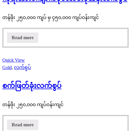
တန်ဖိုး ၂၅၀,၀၀၀ ကျပ် မှ ၄၅၀,၀၀၀ ကျပ်ဝန်းကျင်
Read more
Quick View
Gold
,
လက်စွပ်
စက်ဖြတ်ခုံးလက်စွပ်
တန်ဖိုး ၂၅၀,၀၀၀ ကျပ်ဝန်းကျင်
Read more