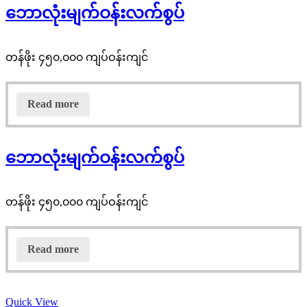
ဘောလုံးမျက်ဝန်းလက်စွပ်
တန်ဖိုး ၄၅၀,၀၀၀ ကျပ်ဝန်းကျင်
Read more
ဘောလုံးမျက်ဝန်းလက်စွပ်
တန်ဖိုး ၄၅၀,၀၀၀ ကျပ်ဝန်းကျင်
Read more
Quick View