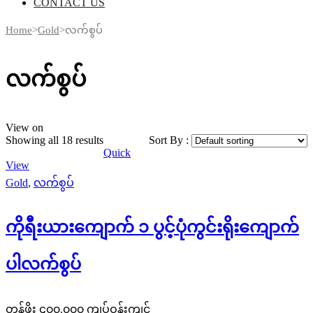
CONTACT US
Home
>
Gold
>
လက်စွပ်
လက်စွပ်
View on
Showing all 18 results
Sort By :
Quick
View
Gold
,
လက်စွပ်
ကိုရီးယားကျောက် ၁ ပွင့်ပုံကွင်းရိုးကျောက်
ပါလက်စွပ်
တန်ဖိုး ၄၀၀.၀၀၀ ကျပ်ဝန်းကျင်