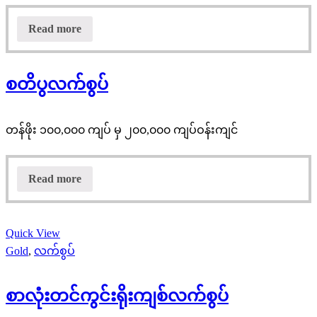
Read more
စတိပွလက်စွပ်
တန်ဖိုး ၁၀၀,၀၀၀ ကျပ် မှ ၂၀၀,၀၀၀ ကျပ်ဝန်းကျင်
Read more
Quick View
Gold
,
လက်စွပ်
စာလုံးတင်ကွင်းရိုးကျစ်လက်စွပ်