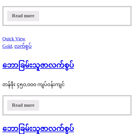
Read more
Quick View
Gold
,
လက်စွပ်
ဘောခြမ်းသူဇာလက်စွပ်
တန်ဖိုး ၄၅၀,၀၀၀ ကျပ်ဝန်းကျင်
Read more
ဘောခြမ်းသူဇာလက်စွပ်