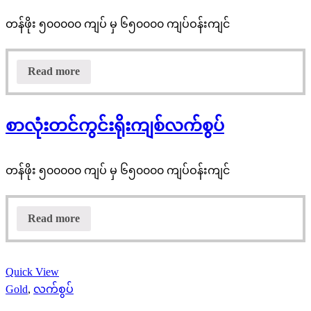
တန်ဖိုး ၅၀၀၀၀၀ ကျပ် မှ ၆၅၀၀၀၀ ကျပ်ဝန်းကျင်
Read more
စာလုံးတင်ကွင်းရိုးကျစ်လက်စွပ်
တန်ဖိုး ၅၀၀၀၀၀ ကျပ် မှ ၆၅၀၀၀၀ ကျပ်ဝန်းကျင်
Read more
Quick View
Gold
,
လက်စွပ်