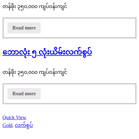
တန်ဖိုး ၃၅၀,၀၀၀ ကျပ်ဝန်းကျင်
Read more
ဘောလုံး ၅ လုံးယိမ်းလက်စွပ်
တန်ဖိုး ၃၅၀,၀၀၀ ကျပ်ဝန်းကျင်
Read more
Quick View
Gold
,
လက်စွပ်