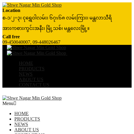
Location
စ-၁/၂+၃၊ ငုရွှေဝါလမ်း၊ ၆၇x၆၈ လမ်းကြား၊ မန္တလာသီရိ
အားကစားကွင်းအနီး၊ မြို့သစ်၊ မန္တလေးမြို့။
Call free
09-450040007, 09-448026467
Menu
≡
╳
HOME
PRODUCTS
NEWS
ABOUT US
CONTACT US
Menu
HOME
PRODUCTS
NEWS
ABOUT US