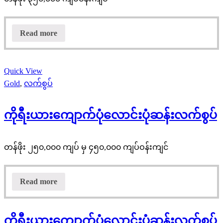
Read more
Quick View
Gold
,
လက်စွပ်
ကိုရီးယားကျောက်ပုံလောင်းပုံဆန်းလက်စွပ်
တန်ဖိုး ၂၅၀,၀၀၀ ကျပ် မှ ၄၅၀,၀၀၀ ကျပ်ဝန်းကျင်
Read more
ကိုရီးယားကျောက်ပုံလောင်းပုံဆန်းလက်စွပ်