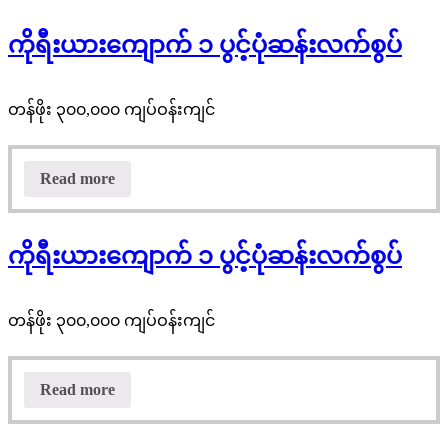
ကိုရီးယားကျောက် ၁ ပွင့်ပုံဆန်းလက်စွပ်
တန်ဖိုး ၃၀၀,၀၀၀ ကျပ်ဝန်းကျင်
Read more
ကိုရီးယားကျောက် ၁ ပွင့်ပုံဆန်းလက်စွပ်
တန်ဖိုး ၃၀၀,၀၀၀ ကျပ်ဝန်းကျင်
Read more