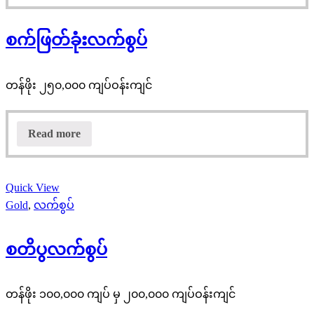
စက်ဖြတ်ခုံးလက်စွပ်
တန်ဖိုး ၂၅၀,၀၀၀ ကျပ်ဝန်းကျင်
Read more
Quick View
Gold
,
လက်စွပ်
စတိပွလက်စွပ်
တန်ဖိုး ၁၀၀,၀၀၀ ကျပ် မှ ၂၀၀,၀၀၀ ကျပ်ဝန်းကျင်