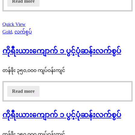
Read more
Quick View
Gold
,
လက်စွပ်
ကိုရီးယားကျောက် ၁ ပွင့်ပုံဆန်းလက်စွပ်
တန်ဖိုး ၃၅၀,၀၀၀ ကျပ်ဝန်းကျင်
Read more
ကိုရီးယားကျောက် ၁ ပွင့်ပုံဆန်းလက်စွပ်
တန်ဖိုး ၃၅၀,၀၀၀ ကျပ်ဝန်းကျင်