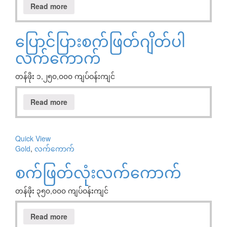
Read more
ပြောင်ပြားစက်ဖြတ်ဂျိတ်ပါ
လက်ကောက်
တန်ဖိုး ၁,၂၅၀,၀၀၀ ကျပ်ဝန်းကျင်
Read more
Quick View
Gold
,
လက်ကောက်
စက်ဖြတ်လုံးလက်ကောက်
တန်ဖိုး ၃၅၀,၀၀၀ ကျပ်ဝန်းကျင်
Read more