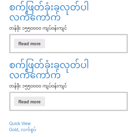
စက်ဖြတ်ခုံးခလုတ်ပါ
လက်ကောက်
တန်ဖိုး ၁၅၅၀၀၀၀ ကျပ်ဝန်းကျင်
Read more
စက်ဖြတ်ခုံးခလုတ်ပါ
လက်ကောက်
တန်ဖိုး ၁၅၅၀၀၀၀ ကျပ်ဝန်းကျင်
Read more
Quick View
Gold
,
လက်စွပ်