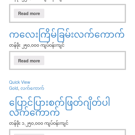
Read more
ကလေးကြိမ်ခြမ်းလက်ကောက်
တန်ဖိုး ၂၅၀,၀၀၀ ကျပ်ဝန်းကျင်
Read more
Quick View
Gold
,
လက်ကောက်
ပြောင်ပြားစက်ဖြတ်ဂျိတ်ပါ
လက်ကောက်
တန်ဖိုး ၁,၂၅၀,၀၀၀ ကျပ်ဝန်းကျင်