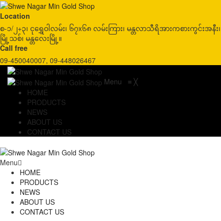
Location
စ-၁/၂+၃၊ ငုရွှေဝါလမ်း၊ ၆၇x၆၈ လမ်းကြား၊ မန္တလာသီရိအားကစားကွင်းအနီး၊
မြို့သစ်၊ မန္တလေးမြို့။
Call free
09-450040007, 09-448026467
Menu
≡
╳
HOME
PRODUCTS
NEWS
ABOUT US
CONTACT US
Menu
HOME
PRODUCTS
NEWS
ABOUT US
CONTACT US