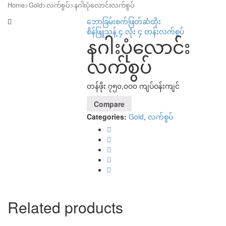
Home
>
Gold
>
လက်စွပ်
>
နဂါးပုံလောင်းလက်စွပ်
ဘောခြမ်းစက်ဖြတ်ဆံထိုး
စိန်ဖြူသန့် ၄ လုံး ၄ တန်းလက်စွပ်
နဂါးပုံလောင်း
လက်စွပ်
တန်ဖိုး ၇၅၀,၀၀၀ ကျပ်ဝန်းကျင်
Compare
Categories:
Gold
,
လက်စွပ်
Related products