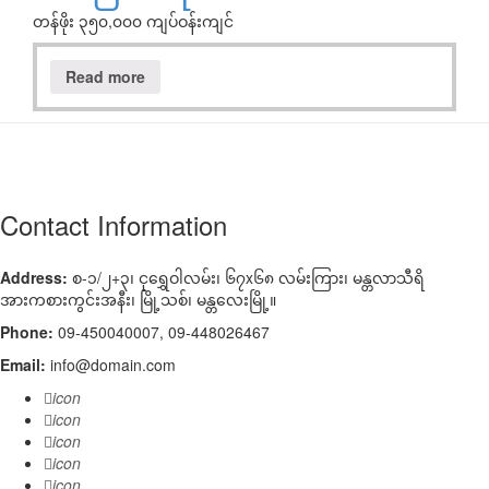
တန်ဖိုး ၃၅၀,၀၀၀ ကျပ်ဝန်းကျင်
Read more
Contact Information
Address:
စ-၁/၂+၃၊ ငုရွှေဝါလမ်း၊ ၆၇x၆၈ လမ်းကြား၊ မန္တလာသီရိ
အားကစားကွင်းအနီး၊ မြို့သစ်၊ မန္တလေးမြို့။
Phone:
09-450040007, 09-448026467
Email:
info@domain.com
icon
icon
icon
icon
icon