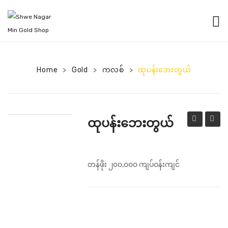
HOME
PRODUCTS
Home
Gold
ကလစ်
ထုပန်းဘေးတွယ်
>
>
>
NEWS
ABOUT US
ထုပန်းဘေးတွယ်
CONTACT US
ပန်း
ထည်
ခုံး
အ
နောက်
ကြွ
တန်ဖိုး ၂၀၀,၀၀၀ ကျပ်ဝန်းကျင်
တွယ်
နောက်
တွယ်
Compare