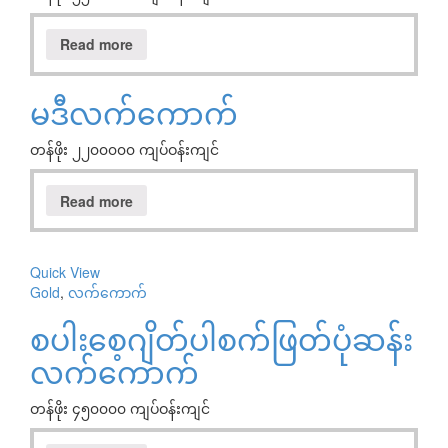
Read more
မဒီလက်ကောက်
တန်ဖိုး ၂၂၀၀၀၀၀ ကျပ်ဝန်းကျင်
Read more
Quick View
Gold
,
လက်ကောက်
စပါးစေ့ဂျိတ်ပါစက်ဖြတ်ပုံဆန်း
လက်ကောက်
တန်ဖိုး ၄၅၀၀၀၀ ကျပ်ဝန်းကျင်