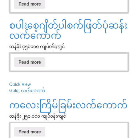
Read more
စပါးစေ့ဂျိတ်ပါစက်ဖြတ်ပုံဆန်း
လက်ကောက်
တန်ဖိုး ၄၅၀၀၀၀ ကျပ်ဝန်းကျင်
Read more
Quick View
Gold
,
လက်ကောက်
ကလေးကြိမ်ခြမ်းလက်ကောက်
တန်ဖိုး ၂၅၀,၀၀၀ ကျပ်ဝန်းကျင်
Read more