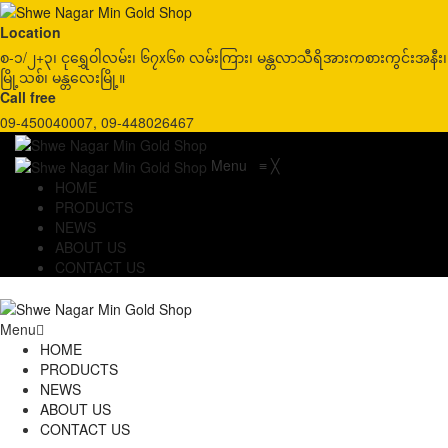
Location
စ-၁/၂+၃၊ ငုရွှေဝါလမ်း၊ ၆၇x၆၈ လမ်းကြား၊ မန္တလာသီရိအားကစားကွင်းအနီး၊
မြို့သစ်၊ မန္တလေးမြို့။
Call free
09-450040007, 09-448026467
Menu
≡
╳
HOME
PRODUCTS
NEWS
ABOUT US
CONTACT US
Menu
HOME
PRODUCTS
NEWS
ABOUT US
CONTACT US