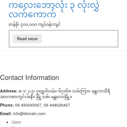
ကလေးဘောလုံး ၃ လုံးလွှဲ
လက်ကောက်
တန်ဖိုး ၄၀၀,၀၀၀ ကျပ်ဝန်းကျင်
Read more
Contact Information
Address:
စ-၁/၂+၃၊ ငုရွှေဝါလမ်း၊ ၆၇x၆၈ လမ်းကြား၊ မန္တလာသီရိ
အားကစားကွင်းအနီး၊ မြို့သစ်၊ မန္တလေးမြို့။
Phone:
09-450040007, 09-448026467
Email:
info@domain.com
icon