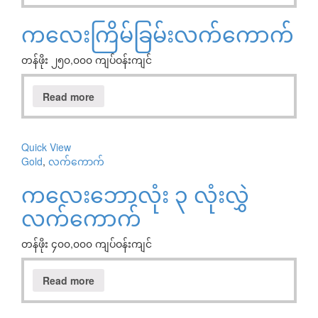
ကလေးကြိမ်ခြမ်းလက်ကောက်
တန်ဖိုး ၂၅၀,၀၀၀ ကျပ်ဝန်းကျင်
Read more
Quick View
Gold
,
လက်ကောက်
ကလေးဘောလုံး ၃ လုံးလွှဲ
လက်ကောက်
တန်ဖိုး ၄၀၀,၀၀၀ ကျပ်ဝန်းကျင်
Read more