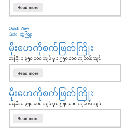
Read more
Quick View
Gold
,
ဆွဲကြိုး
မိုးဟေကိုစက်ဖြတ်ကြိုး
တန်ဖိုး ၁,၃၅၀,၀၀၀ ကျပ် မှ ၁,၅၅၀,၀၀၀ ကျပ်ဝန်းကျင်
Read more
မိုးဟေကိုစက်ဖြတ်ကြိုး
တန်ဖိုး ၁,၃၅၀,၀၀၀ ကျပ် မှ ၁,၅၅၀,၀၀၀ ကျပ်ဝန်းကျင်
Read more