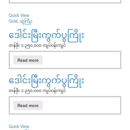
Quick View
Gold
,
ဆွဲကြိုး
ဒေါင်းမြီးကွက်ပွကြိုး
တန်ဖိုး ၁,၃၅၀,၀၀၀ ကျပ်ဝန်းကျင်
Read more
ဒေါင်းမြီးကွက်ပွကြိုး
တန်ဖိုး ၁,၃၅၀,၀၀၀ ကျပ်ဝန်းကျင်
Read more
Quick View