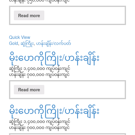
Read more
Quick View
Gold
,
ဆွဲကြိုး
,
ဟန်းချိန်း/လက်ပတ်
မိုးဟေကိုကြိုး/ဟန်းချိန်း
ဆွဲကြိုး ၁,၄၀၀,၀၀၀ ကျပ်ဝန်းကျင်
ဟန်းချိန်း ၇၀၀,၀၀၀ ကျပ်ဝန်းကျင်
Read more
မိုးဟေကိုကြိုး/ဟန်းချိန်း
ဆွဲကြိုး ၁,၄၀၀,၀၀၀ ကျပ်ဝန်းကျင်
ဟန်းချိန်း ၇၀၀,၀၀၀ ကျပ်ဝန်းကျင်