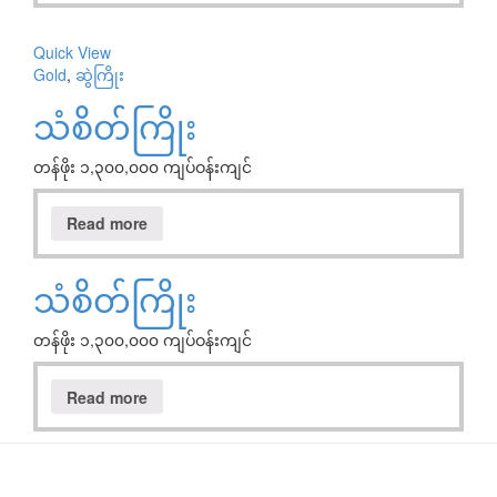
Quick View
Gold
,
ဆွဲကြိုး
သံစိတ်ကြိုး
တန်ဖိုး ၁,၃၀၀,၀၀၀ ကျပ်ဝန်းကျင်
Read more
သံစိတ်ကြိုး
တန်ဖိုး ၁,၃၀၀,၀၀၀ ကျပ်ဝန်းကျင်
Read more