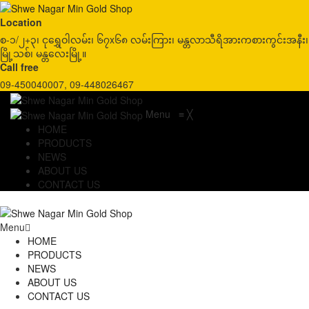
Location
စ-၁/၂+၃၊ ငုရွှေဝါလမ်း၊ ၆၇x၆၈ လမ်းကြား၊ မန္တလာသီရိအားကစားကွင်းအနီး၊
မြို့သစ်၊ မန္တလေးမြို့။
Call free
09-450040007, 09-448026467
Menu
≡
╳
HOME
PRODUCTS
NEWS
ABOUT US
CONTACT US
Menu
HOME
PRODUCTS
NEWS
ABOUT US
CONTACT US