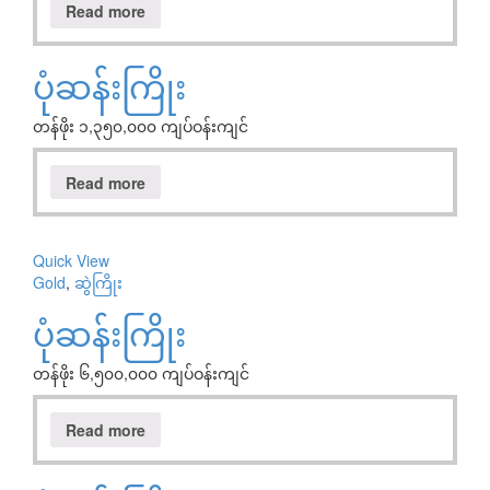
Read more
ပုံဆန်းကြိုး
တန်ဖိုး ၁,၃၅၀,၀၀၀ ကျပ်ဝန်းကျင်
Read more
Quick View
Gold
,
ဆွဲကြိုး
ပုံဆန်းကြိုး
တန်ဖိုး ၆,၅၀၀,၀၀၀ ကျပ်ဝန်းကျင်
Read more