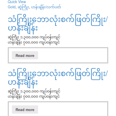
Quick View
Gold
,
ဆွဲကြိုး
,
ဟန်းချိန်း/လက်ပတ်
သံကြိုးဘောလုံးစက်ဖြတ်ကြိုး/
ဟန်းချိန်း
ဆွဲကြိုး ၁,၃၀၀,၀၀၀ ကျပ်ဝန်းကျင်
ဟန်းချိန်း ၇၀၀,၀၀၀ ကျပ်ဝန်းကျင်
Read more
သံကြိုးဘောလုံးစက်ဖြတ်ကြိုး/
ဟန်းချိန်း
ဆွဲကြိုး ၁,၃၀၀,၀၀၀ ကျပ်ဝန်းကျင်
ဟန်းချိန်း ၇၀၀,၀၀၀ ကျပ်ဝန်းကျင်
Read more