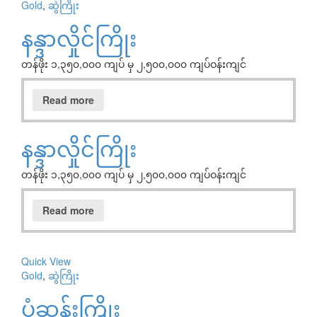
Gold
,
ဆွဲကြိုး
နန္ဒာလှိုင်ကြိုး
တန်ဖိုး ၁,၃၅၀,၀၀၀ ကျပ် မှ ၂,၅၀၀,၀၀၀ ကျပ်ဝန်းကျင်
Read more
နန္ဒာလှိုင်ကြိုး
တန်ဖိုး ၁,၃၅၀,၀၀၀ ကျပ် မှ ၂,၅၀၀,၀၀၀ ကျပ်ဝန်းကျင်
Read more
Quick View
Gold
,
ဆွဲကြိုး
ပုံဆန်းကြိုး