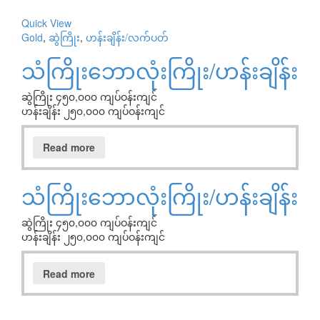
Quick View
Gold
,
ဆွဲကြိုး
,
ဟန်းချိန်း/လက်ပတ်
သံကြိုးဘောလုံးကြိုး/ဟန်းချိန်း
ဆွဲကြိုး ၄၅၀,၀၀၀ ကျပ်ဝန်းကျင်
ဟန်းချိန်း ၂၅၀,၀၀၀ ကျပ်ဝန်းကျင်
Read more
သံကြိုးဘောလုံးကြိုး/ဟန်းချိန်း
ဆွဲကြိုး ၄၅၀,၀၀၀ ကျပ်ဝန်းကျင်
ဟန်းချိန်း ၂၅၀,၀၀၀ ကျပ်ဝန်းကျင်
Read more