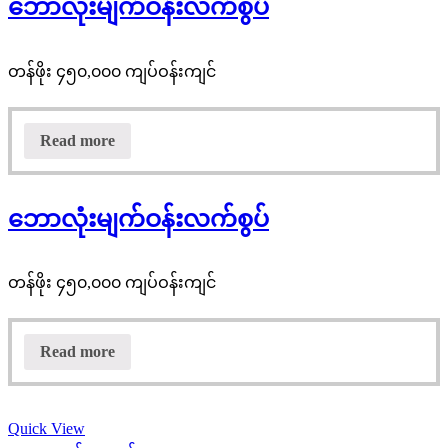
ဘောလုံးမျက်ဝန်းလက်စွပ်
တန်ဖိုး ၄၅၀,၀၀၀ ကျပ်ဝန်းကျင်
Read more
ဘောလုံးမျက်ဝန်းလက်စွပ်
တန်ဖိုး ၄၅၀,၀၀၀ ကျပ်ဝန်းကျင်
Read more
Quick View