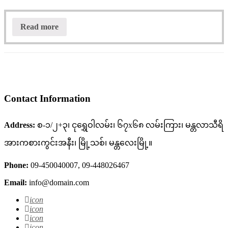
Read more
Contact Information
Address:
စ-၁/၂+၃၊ ငုရွှေဝါလမ်း၊ ၆၇x၆၈ လမ်းကြား၊ မန္တလာသီရိ
အားကစားကွင်းအနီး၊ မြို့သစ်၊ မန္တလေးမြို့။
Phone:
09-450040007, 09-448026467
Email:
info@domain.com
icon
icon
icon
icon