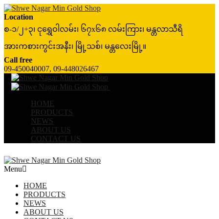
Location
စ-၁/၂+၃၊ ငုရွှေဝါလမ်း၊ ၆၇x၆၈ လမ်းကြား၊ မန္တလာသီရိ
အားကစားကွင်းအနီး၊ မြို့သစ်၊ မန္တလေးမြို့။
Call free
09-450040007, 09-448026467
Menu
≡
╳
HOME
PRODUCTS
NEWS
ABOUT US
CONTACT US
Menu
HOME
PRODUCTS
NEWS
ABOUT US