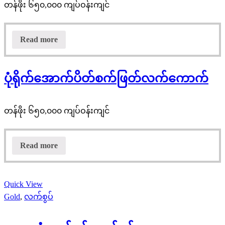
တန်ဖိုး ၆၅၀,၀၀၀ ကျပ်ဝန်းကျင်
Read more
ပုံရိုက်အောက်ပိတ်စက်ဖြတ်လက်ကောက်
တန်ဖိုး ၆၅၀,၀၀၀ ကျပ်ဝန်းကျင်
Read more
Quick View
Gold
,
လက်စွပ်