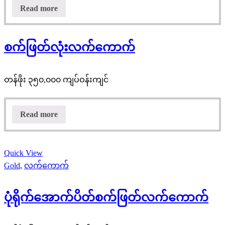
Read more
စက်ဖြတ်လုံးလက်ကောက်
တန်ဖိုး ၃၅၀,၀၀၀ ကျပ်ဝန်းကျင်
Read more
Quick View
Gold
,
လက်ကောက်
ပုံရိုက်အောက်ပိတ်စက်ဖြတ်လက်ကောက်