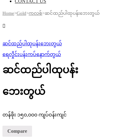
CONTACT US
Home
>
Gold
>
ကလစ်
>
ဆင်ထည်ပါထုပန်းဘေးတွယ်
ဆင်ထည်ပါထုပန်းဘေးတွယ်
ရေလှိုင်းပန်းကပ်နောက်တွယ်
ဆင်ထည်ပါထုပန်း
ဘေးတွယ်
တန်ဖိုး ၁၅၀,၀၀၀ ကျပ်ဝန်းကျင်
Compare