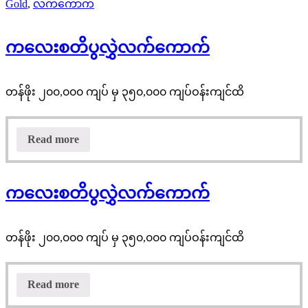
Gold
,
လက်ကောက်
ကလေးစတိပွလွှဲလက်ကောက်
တန်ဖိုး ၂၀၀,၀၀၀ ကျပ် မှ ၃၅၀,၀၀၀ ကျပ်ဝန်းကျင်ထိ
Read more
ကလေးစတိပွလွှဲလက်ကောက်
တန်ဖိုး ၂၀၀,၀၀၀ ကျပ် မှ ၃၅၀,၀၀၀ ကျပ်ဝန်းကျင်ထိ
Read more