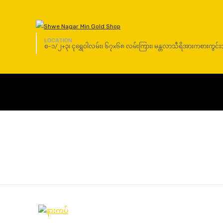
LOCATION
စ-၁/၂+၃၊ ငုရွှေဝါလမ်း၊ ၆၇x၆၈ လမ်းကြား၊ မန္တလာသီရိအားကစားကွင်းအနီး