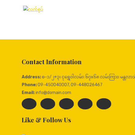
Contact Information
Address:
စ-၁/၂+၃၊ ငုရွှေဝါလမ်း၊ ၆၇x၆၈ လမ်းကြား၊ မန္တလာသီရ
Phone:
09-450040007, 09-448026467
Email:
info@domain.com
Like & Follow Us