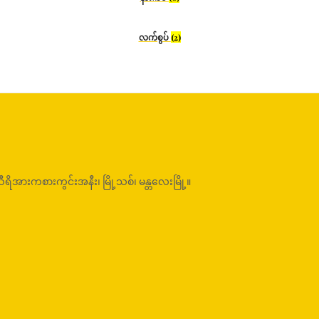
လက်စွပ်
(2)
ိအားကစားကွင်းအနီး၊ မြို့သစ်၊ မန္တလေးမြို့။